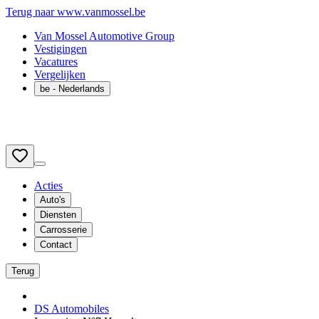
Terug naar www.vanmossel.be
Van Mossel Automotive Group
Vestigingen
Vacatures
Vergelijken
be
- Nederlands
Acties
Auto's
Diensten
Carrosserie
Contact
Terug
DS Automobiles