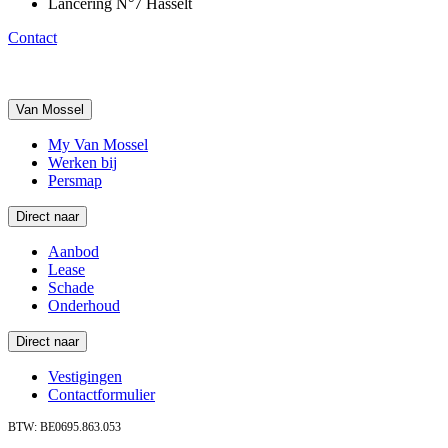
Lancering N°7 Hasselt
Contact
Van Mossel
My Van Mossel
Werken bij
Persmap
Direct naar
Aanbod
Lease
Schade
Onderhoud
Direct naar
Vestigingen
Contactformulier
BTW: BE0695.863.053