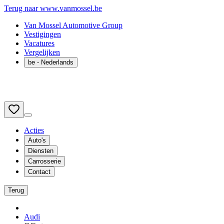
Terug naar www.vanmossel.be
Van Mossel Automotive Group
Vestigingen
Vacatures
Vergelijken
be
- Nederlands
Acties
Auto's
Diensten
Carrosserie
Contact
Terug
Audi