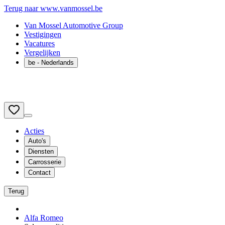
Terug naar www.vanmossel.be
Van Mossel Automotive Group
Vestigingen
Vacatures
Vergelijken
be
- Nederlands
Acties
Auto's
Diensten
Carrosserie
Contact
Terug
Alfa Romeo