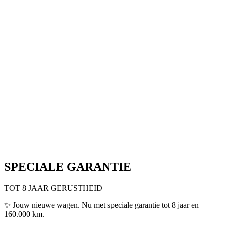
Alfa Romeo Junior
Alfa Romeo Tonale
Alfa Romeo Stelvio
Voordeel tot €9.000
Voordeel tot €9.750
Voordeel tot €8.000
Ontdek de Junior
Bekijk de Tonale
Bekijk de Stelvio
SPECIALE GARANTIE
TOT 8 JAAR GERUSTHEID
✨
Jouw nieuwe wagen. Nu met speciale garantie tot 8 jaar en
160.000 km.