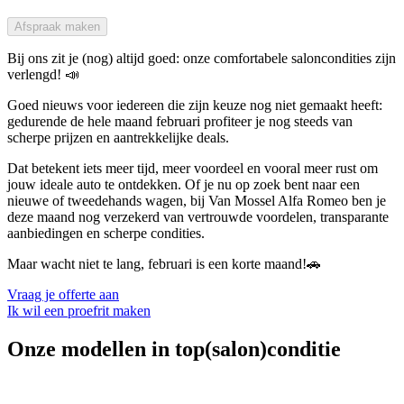
Afspraak maken
Bij ons zit je (nog) altijd goed:
onze comfortabele saloncondities zijn
verlengd!
📣
Goed nieuws voor iedereen die zijn keuze nog niet gemaakt heeft:
gedurende
de hele maand februari
profiteer je nog steeds van
scherpe prijzen en aantrekkelijke deals.
Dat betekent iets meer tijd, meer voordeel en vooral meer rust om
jouw ideale auto te ontdekken. Of je nu op zoek bent naar een
nieuwe
of
tweedehands wagen
, bij Van Mossel
Alfa Romeo
ben je
deze maand nog verzekerd van vertrouwde voordelen, transparante
aanbiedingen en scherpe condities.
Maar wacht niet te lang, februari is een korte maand!
🚗
Vraag je offerte aan
Ik wil een proefrit maken
Onze modellen in top(salon)conditie