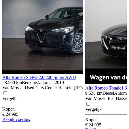
Alfa Romeo Stelvio
2.0 200 Super AWD
28.500 km
Benzine
Automaat
2019
Van Mossel Used Cars Center Hasselt, (BE)
Alfa Romeo Tonale
1.6
9.538 km
Diesel
Automa
Van Mossel Fiat Hasselt
Vergelijk
Kopen
Vergelijk
€ 24.995
Bekijk voertuig
Kopen
€ 24.995