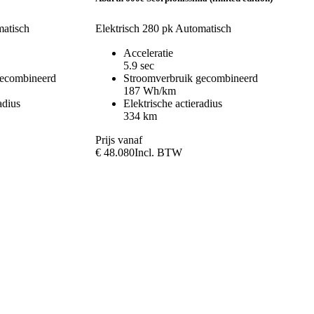
atisch
Elektrisch
280 pk
Automatisch
Acceleratie
5.9 sec
gecombineerd
Stroomverbruik gecombineerd
187 Wh/km
adius
Elektrische actieradius
334 km
Prijs vanaf
€ 48.080
Incl. BTW