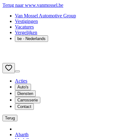
Terug naar www.vanmossel.be
Van Mossel Automotive Group
Vestigingen
Vacatures
Vergelijken
be
- Nederlands
Acties
Auto's
Diensten
Carrosserie
Contact
Terug
Abarth