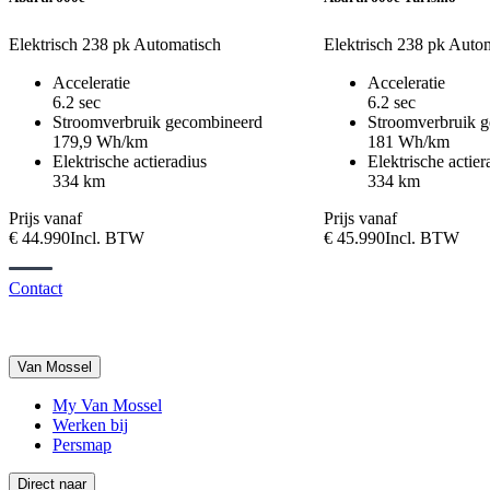
Elektrisch
238 pk
Automatisch
Elektrisch
238 pk
Autom
Acceleratie
Acceleratie
6.2 sec
6.2 sec
Stroomverbruik gecombineerd
Stroomverbruik 
179,9 Wh/km
181 Wh/km
Elektrische actieradius
Elektrische actier
334 km
334 km
Prijs vanaf
Prijs vanaf
€ 44.990
Incl. BTW
€ 45.990
Incl. BTW
Contact
Van Mossel
My Van Mossel
Werken bij
Persmap
Direct naar