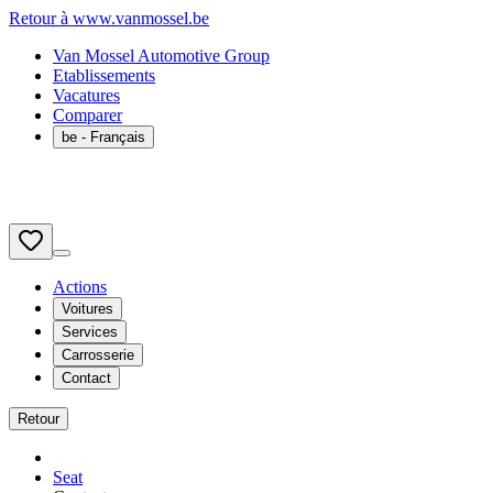
Retour à www.vanmossel.be
Van Mossel Automotive Group
Etablissements
Vacatures
Comparer
be
- Français
Actions
Voitures
Services
Carrosserie
Contact
Retour
Seat