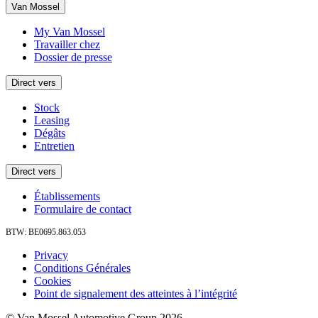
Van Mossel
My Van Mossel
Travailler chez
Dossier de presse
Direct vers
Stock
Leasing
Dégâts
Entretien
Direct vers
Établissements
Formulaire de contact
BTW: BE0695.863.053
Privacy
Conditions Générales
Cookies
Point de signalement des atteintes à l’intégrité
© Van Mossel Automotive Group 2026