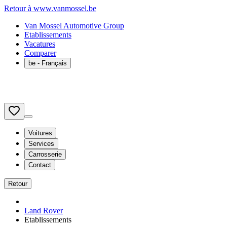
Retour à www.vanmossel.be
Van Mossel Automotive Group
Etablissements
Vacatures
Comparer
be
- Français
Voitures
Services
Carrosserie
Contact
Retour
Land Rover
Etablissements