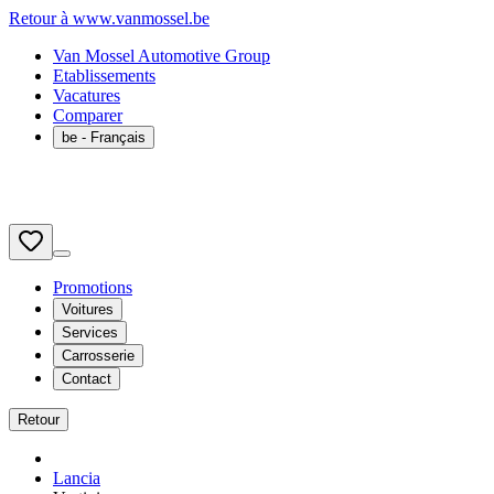
Retour à www.vanmossel.be
Van Mossel Automotive Group
Etablissements
Vacatures
Comparer
be
- Français
Promotions
Voitures
Services
Carrosserie
Contact
Retour
Lancia