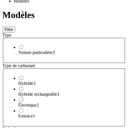
Modeles
Modèles
Filtre
Type
Voiture particulière
3
Type de carburant
Hybride
3
Hybride rechargeable
1
Électrique
2
Essence
1