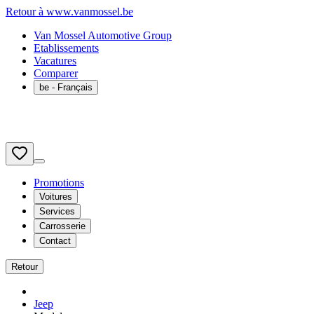
Retour à www.vanmossel.be
Van Mossel Automotive Group
Etablissements
Vacatures
Comparer
be
- Français
Promotions
Voitures
Services
Carrosserie
Contact
Retour
Jeep