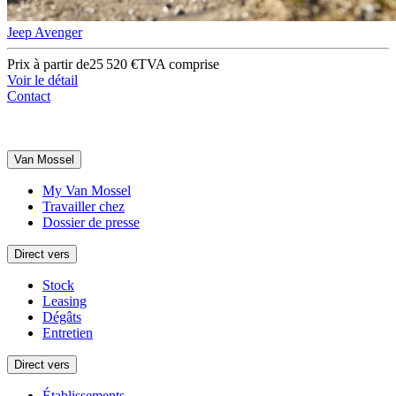
Jeep Avenger
Prix à partir de
25 520 €
TVA comprise
Voir le détail
Contact
Van Mossel
My Van Mossel
Travailler chez
Dossier de presse
Direct vers
Stock
Leasing
Dégâts
Entretien
Direct vers
Établissements