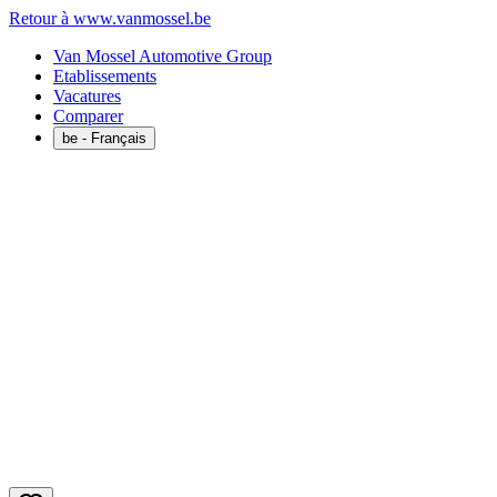
Retour à www.vanmossel.be
Van Mossel Automotive Group
Etablissements
Vacatures
Comparer
be
- Français