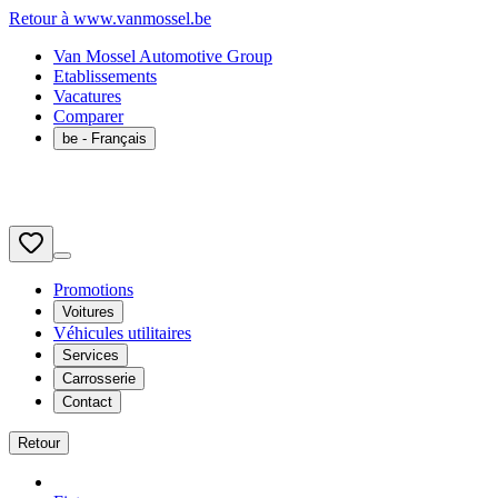
Retour à www.vanmossel.be
Van Mossel Automotive Group
Etablissements
Vacatures
Comparer
be
- Français
Promotions
Voitures
Véhicules utilitaires
Services
Carrosserie
Contact
Retour