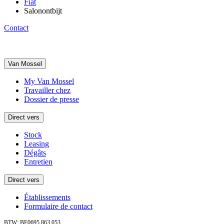
Fiat
Salonontbijt
Contact
Van Mossel
My Van Mossel
Travailler chez
Dossier de presse
Direct vers
Stock
Leasing
Dégâts
Entretien
Direct vers
Établissements
Formulaire de contact
BTW: BE0695.863.053