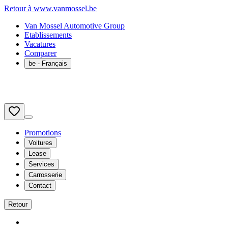
Retour à www.vanmossel.be
Van Mossel Automotive Group
Etablissements
Vacatures
Comparer
be
- Français
Promotions
Voitures
Lease
Services
Carrosserie
Contact
Retour