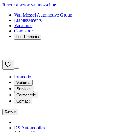
Retour à www.vanmossel.be
Van Mossel Automotive Group
Etablissements
Vacatures
Comparer
be
- Français
Promotions
Voitures
Services
Carrosserie
Contact
Retour
DS Automobiles