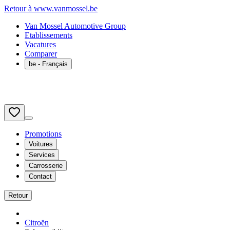
Retour à www.vanmossel.be
Van Mossel Automotive Group
Etablissements
Vacatures
Comparer
be
- Français
Promotions
Voitures
Services
Carrosserie
Contact
Retour
Citroën