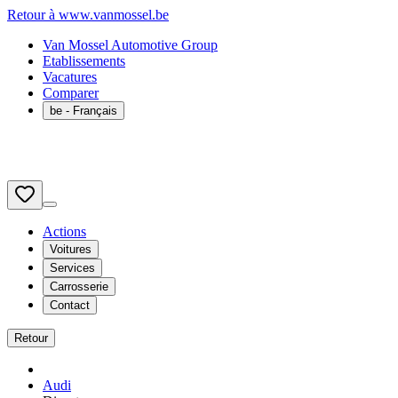
Retour à www.vanmossel.be
Van Mossel Automotive Group
Etablissements
Vacatures
Comparer
be
- Français
Actions
Voitures
Services
Carrosserie
Contact
Retour
Audi