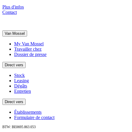
Plus d'infos
Contact
Van Mossel
My Van Mossel
Travailler chez
Dossier de presse
Direct vers
Stock
Leasing
Dégâts
Entretien
Direct vers
Établissements
Formulaire de contact
BTW: BE0695.863.053