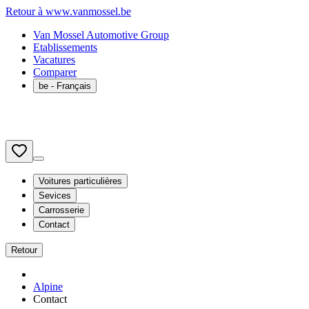
Retour à www.vanmossel.be
Van Mossel Automotive Group
Etablissements
Vacatures
Comparer
be
- Français
Voitures particulières
Sevices
Carrosserie
Contact
Retour
Alpine
Contact