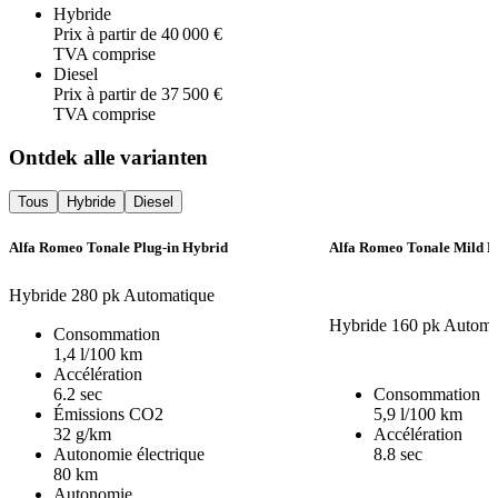
Hybride
Prix à partir de 40 000 €
TVA comprise
Diesel
Prix à partir de 37 500 €
TVA comprise
Ontdek alle varianten
Tous
Hybride
Diesel
Alfa Romeo Tonale Plug-in Hybrid
Alfa Romeo Tonale Mild H
Hybride
280 pk
Automatique
Hybride
160 pk
Automa
Consommation
1,4 l/100 km
Accélération
6.2 sec
Consommation
Émissions CO2
5,9 l/100 km
32 g/km
Accélération
Autonomie électrique
8.8 sec
80 km
Autonomie