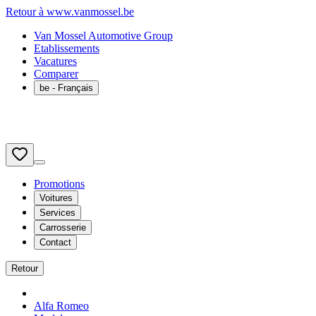
Retour à www.vanmossel.be
Van Mossel Automotive Group
Etablissements
Vacatures
Comparer
be
- Français
Promotions
Voitures
Services
Carrosserie
Contact
Retour
Alfa Romeo