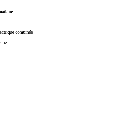
atique
ectrique combinée
ique