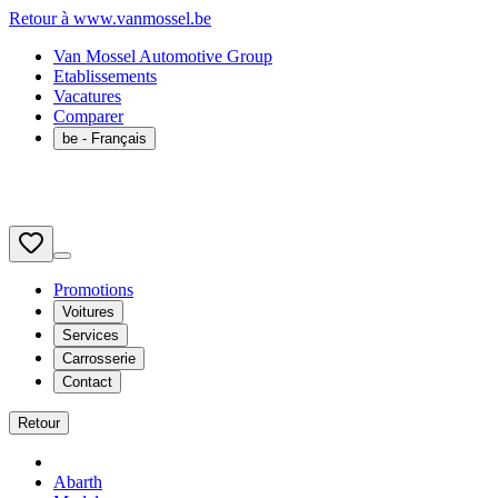
Retour à www.vanmossel.be
Van Mossel Automotive Group
Etablissements
Vacatures
Comparer
be
- Français
Promotions
Voitures
Services
Carrosserie
Contact
Retour
Abarth