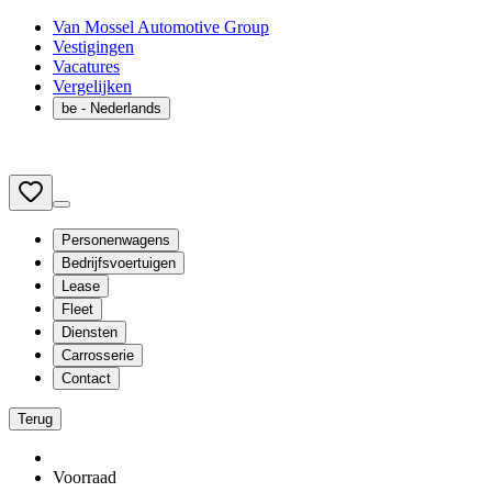
Van Mossel Automotive Group
Vestigingen
Vacatures
Vergelijken
be
- Nederlands
Personenwagens
Bedrijfsvoertuigen
Lease
Fleet
Diensten
Carrosserie
Contact
Terug
Voorraad