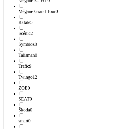
Megane E-Tech
0
Mégane Grand Tour
0
Rafale
5
Scénic
2
Symbioz
8
Talisman
0
Trafic
9
Twingo
12
ZOE
0
SEAT
0
Škoda
0
smart
0