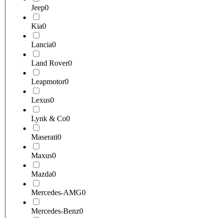
Jeep
0
Kia
0
Lancia
0
Land Rover
0
Leapmotor
0
Lexus
0
Lynk & Co
0
Maserati
0
Maxus
0
Mazda
0
Mercedes-AMG
0
Mercedes-Benz
0