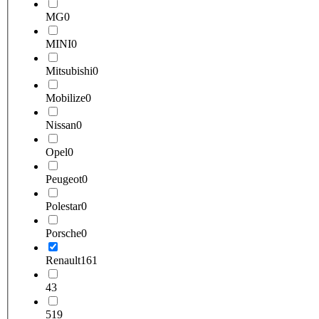
MG
0
MINI
0
Mitsubishi
0
Mobilize
0
Nissan
0
Opel
0
Peugeot
0
Polestar
0
Porsche
0
Renault
161
4
3
5
19