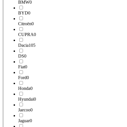
BMW
0
BYD
0
Citroën
0
CUPRA
0
Dacia
105
DS
0
Fiat
0
Ford
0
Honda
0
Hyundai
0
Jaecoo
0
Jaguar
0