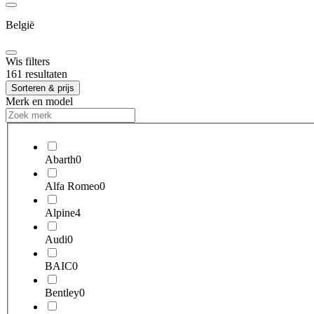
België
Wis filters
161 resultaten
Sorteren & prijs
Merk en model
Abarth
0
Alfa Romeo
0
Alpine
4
Audi
0
BAIC
0
Bentley
0