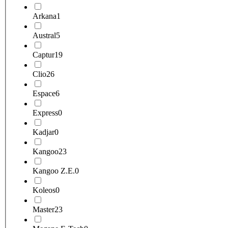
Arkana
1
Austral
5
Captur
19
Clio
26
Espace
6
Express
0
Kadjar
0
Kangoo
23
Kangoo Z.E.
0
Koleos
0
Master
23