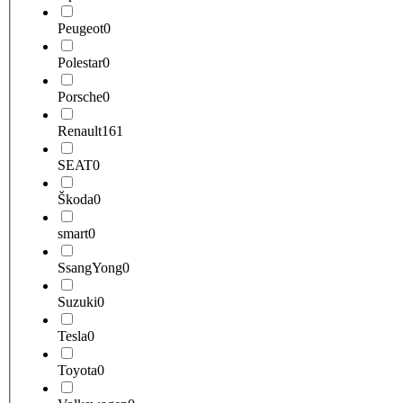
Peugeot
0
Polestar
0
Porsche
0
Renault
161
SEAT
0
Škoda
0
smart
0
SsangYong
0
Suzuki
0
Tesla
0
Toyota
0