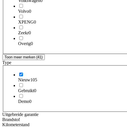
Volkswagen
0
Volvo
0
XPENG
0
Zeekr
0
Overig
0
Toon meer merken (41)
Type
Nieuw
105
Gebruikt
0
Demo
0
Uitgebreide garantie
Brandstof
Kilometerstand