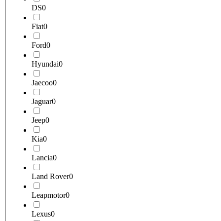
DS
0
Fiat
0
Ford
0
Hyundai
0
Jaecoo
0
Jaguar
0
Jeep
0
Kia
0
Lancia
0
Land Rover
0
Leapmotor
0
Lexus
0