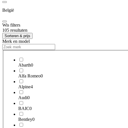
België
Wis filters
105 resultaten
Sorteren & prijs
Merk en model
Abarth
0
Alfa Romeo
0
Alpine
4
Audi
0
BAIC
0
Bentley
0