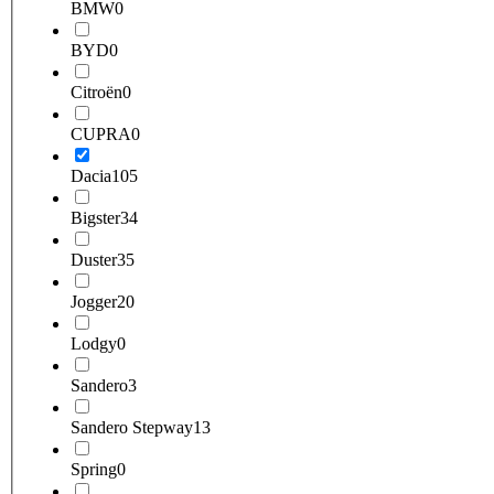
BMW
0
BYD
0
Citroën
0
CUPRA
0
Dacia
105
Bigster
34
Duster
35
Jogger
20
Lodgy
0
Sandero
3
Sandero Stepway
13
Spring
0