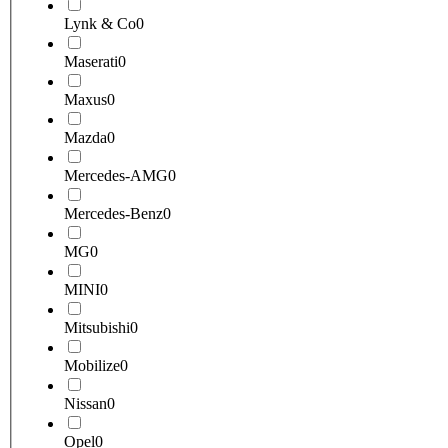
Lynk & Co
0
Maserati
0
Maxus
0
Mazda
0
Mercedes-AMG
0
Mercedes-Benz
0
MG
0
MINI
0
Mitsubishi
0
Mobilize
0
Nissan
0
Opel
0