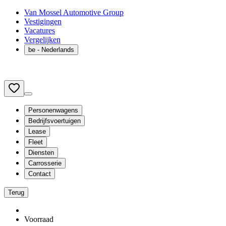
Van Mossel Automotive Group
Vestigingen
Vacatures
Vergelijken
be
- Nederlands
Personenwagens
Bedrijfsvoertuigen
Lease
Fleet
Diensten
Carrosserie
Contact
Terug
Voorraad