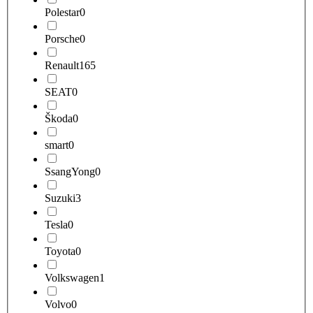
Polestar
0
Porsche
0
Renault
165
SEAT
0
Škoda
0
smart
0
SsangYong
0
Suzuki
3
Tesla
0
Toyota
0
Volkswagen
1
Volvo
0