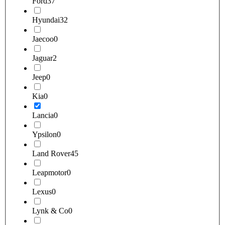
Ford
37
Hyundai
32
Jaecoo
0
Jaguar
2
Jeep
0
Kia
0
Lancia
0
Ypsilon
0
Land Rover
45
Leapmotor
0
Lexus
0
Lynk & Co
0