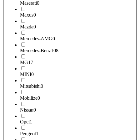
Maserati
0
Maxus
0
Mazda
0
Mercedes-AMG
0
Mercedes-Benz
108
MG
17
MINI
0
Mitsubishi
0
Mobilize
0
Nissan
0
Opel
1
Peugeot
1