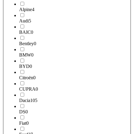
Alpine
4
Audi
5
BAIC
0
Bentley
0
BMW
0
BYD
0
Citroën
0
CUPRA
0
Dacia
105
DS
0
Fiat
0