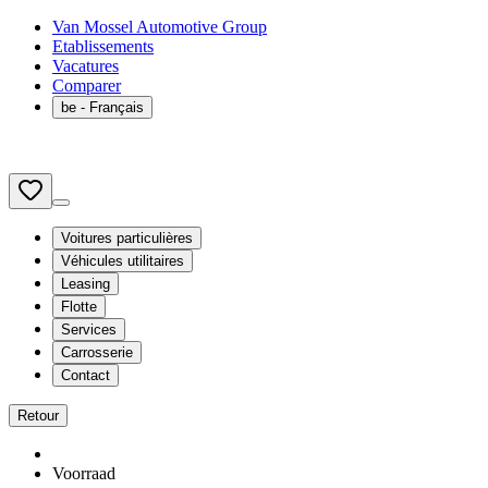
Van Mossel Automotive Group
Etablissements
Vacatures
Comparer
be
- Français
Voitures particulières
Véhicules utilitaires
Leasing
Flotte
Services
Carrosserie
Contact
Retour
Voorraad