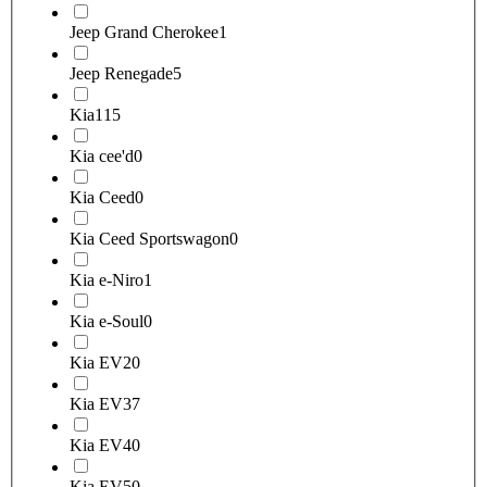
Jeep Grand Cherokee
1
Jeep Renegade
5
Kia
115
Kia cee'd
0
Kia Ceed
0
Kia Ceed Sportswagon
0
Kia e-Niro
1
Kia e-Soul
0
Kia EV2
0
Kia EV3
7
Kia EV4
0
Kia EV5
0