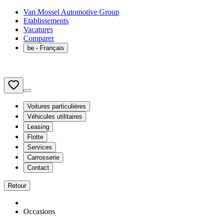
Van Mossel Automotive Group
Etablissements
Vacatures
Comparer
be
- Français
Voitures particulières
Véhicules utilitaires
Leasing
Flotte
Services
Carrosserie
Contact
Retour
Occasions