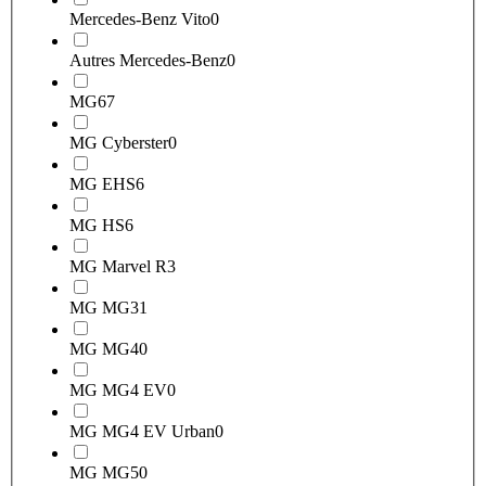
Mercedes-Benz Vito
0
Autres Mercedes-Benz
0
MG
67
MG Cyberster
0
MG EHS
6
MG HS
6
MG Marvel R
3
MG MG3
1
MG MG4
0
MG MG4 EV
0
MG MG4 EV Urban
0
MG MG5
0