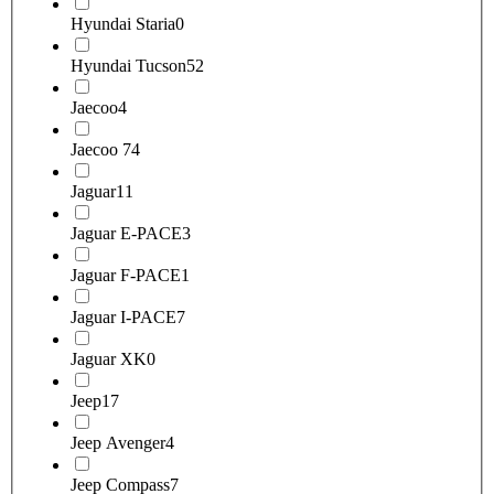
Hyundai Staria
0
Hyundai Tucson
52
Jaecoo
4
Jaecoo 7
4
Jaguar
11
Jaguar E-PACE
3
Jaguar F-PACE
1
Jaguar I-PACE
7
Jaguar XK
0
Jeep
17
Jeep Avenger
4
Jeep Compass
7