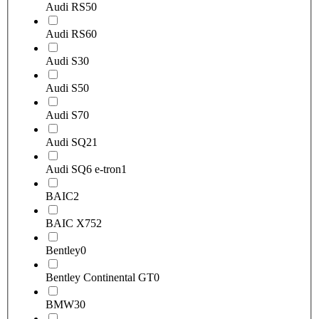
Audi RS5
0
Audi RS6
0
Audi S3
0
Audi S5
0
Audi S7
0
Audi SQ2
1
Audi SQ6 e-tron
1
BAIC
2
BAIC X75
2
Bentley
0
Bentley Continental GT
0
BMW
30