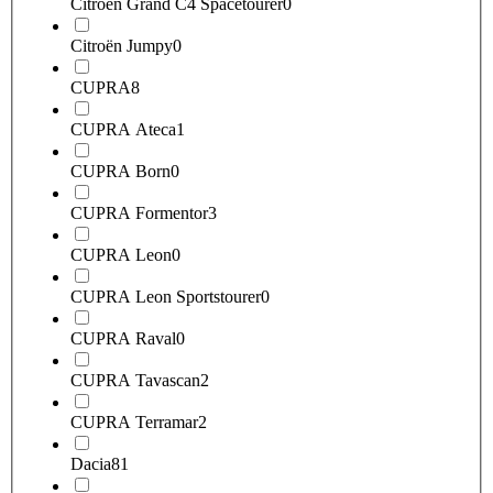
Citroën Grand C4 Spacetourer
0
Citroën Jumpy
0
CUPRA
8
CUPRA Ateca
1
CUPRA Born
0
CUPRA Formentor
3
CUPRA Leon
0
CUPRA Leon Sportstourer
0
CUPRA Raval
0
CUPRA Tavascan
2
CUPRA Terramar
2
Dacia
81