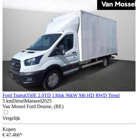
Ford Transit
350E 2.0TD 130pk 96kW M6 HD RWD Trend
5 km
Diesel
Manueel
2025
Van Mossel Ford Deurne, (BE)
Vergelijk
Kopen
€ 47.466*