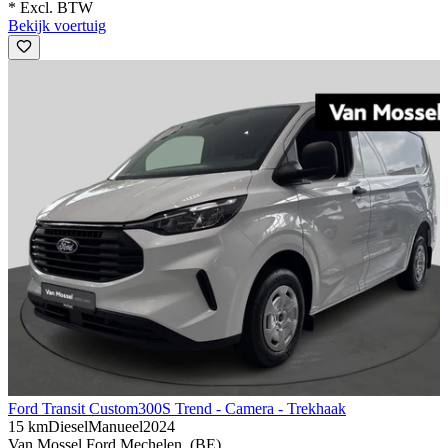
* Excl. BTW
Bekijk voertuig
Ford Transit Custom
300S Trend - Camera - Trekhaak
15 km
Diesel
Manueel
2024
Van Mossel Ford Mechelen, (BE)