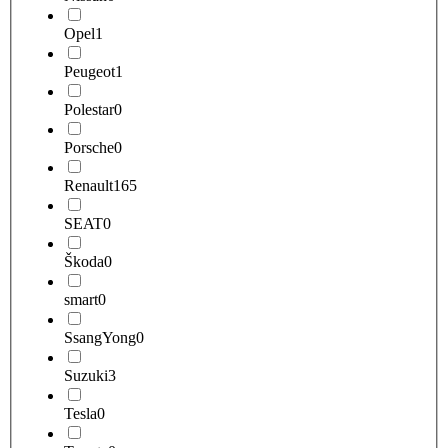
Opel
1
Peugeot
1
Polestar
0
Porsche
0
Renault
165
SEAT
0
Škoda
0
smart
0
SsangYong
0
Suzuki
3
Tesla
0