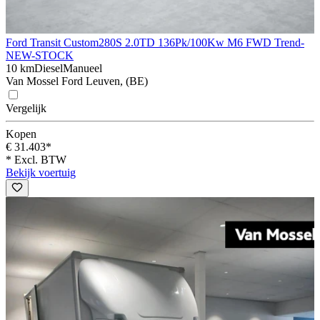
Ford Transit Custom
280S 2.0TD 136Pk/100Kw M6 FWD Trend-
NEW-STOCK
10 km
Diesel
Manueel
Van Mossel Ford Leuven, (BE)
Vergelijk
Kopen
€ 31.403*
* Excl. BTW
Bekijk voertuig