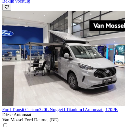
Bekijk voertuig
Ford Transit Custom
320L Nugget | Titanium | Automaat | 170PK
Diesel
Automaat
Van Mossel Ford Deurne, (BE)