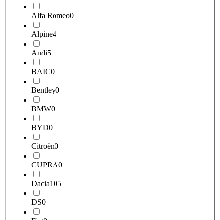
Alfa Romeo
0
Alpine
4
Audi
5
BAIC
0
Bentley
0
BMW
0
BYD
0
Citroën
0
CUPRA
0
Dacia
105
DS
0