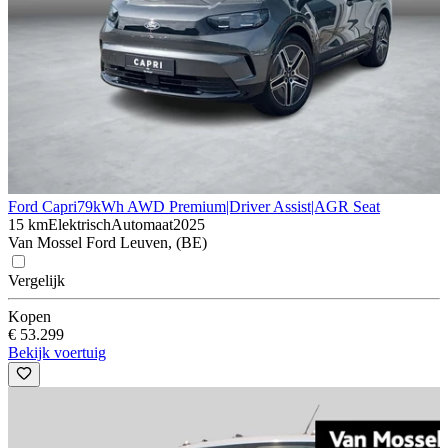
Ford Capri
79kWh AWD Premium|Driver Assist|AGR Seat
15 km
Elektrisch
Automaat
2025
Van Mossel Ford Leuven, (BE)
Vergelijk
Kopen
€ 53.299
Bekijk voertuig