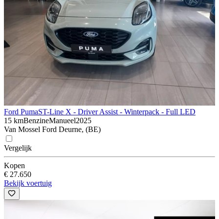
Ford Puma
ST-Line X - Driver Assist - Winterpack - Full LED
15 km
Benzine
Manueel
2025
Van Mossel Ford Deurne, (BE)
Vergelijk
Kopen
€ 27.650
Bekijk voertuig