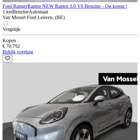
Ford Ranger
Raptor NEW Raptor 3.0 V6 Benzine - Op komst !
1 km
Benzine
Automaat
Van Mossel Ford Leuven, (BE)
Vergelijk
Kopen
€ 70.792
Bekijk voertuig