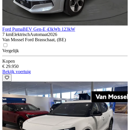
Ford Puma
BEV Gen-E 43kWh 123kW
7 km
Elektrisch
Automaat
2026
Van Mossel Ford Brasschaat, (BE)
Vergelijk
Kopen
€ 29.950
Bekijk voertuig