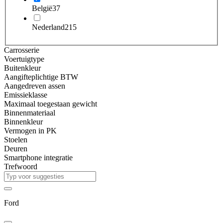
België
37
Nederland
215
Carrosserie
Voertuigtype
Buitenkleur
Aangifteplichtige BTW
Aangedreven assen
Emissieklasse
Maximaal toegestaan gewicht
Binnenmateriaal
Binnenkleur
Vermogen in PK
Stoelen
Deuren
Smartphone integratie
Trefwoord
Ford