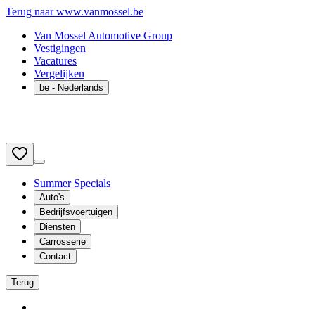
Terug naar www.vanmossel.be
Van Mossel Automotive Group
Vestigingen
Vacatures
Vergelijken
be
- Nederlands
Summer Specials
Auto's
Bedrijfsvoertuigen
Diensten
Carrosserie
Contact
Terug