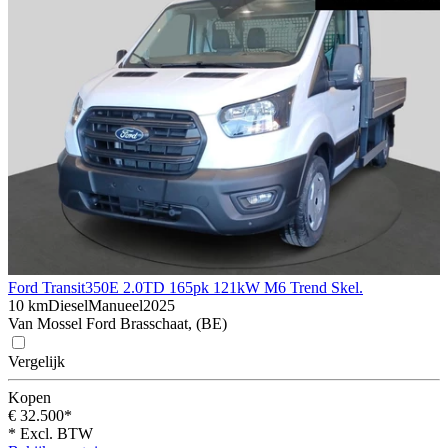
Ford Transit
350E 2.0TD 165pk 121kW M6 Trend Skel.
10 km
Diesel
Manueel
2025
Van Mossel Ford Brasschaat, (BE)
Vergelijk
Kopen
€ 32.500*
* Excl. BTW