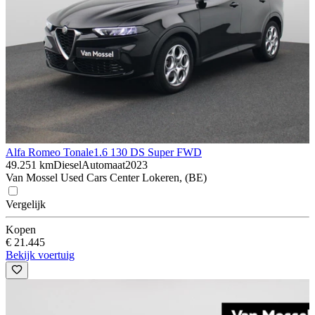
Alfa Romeo Tonale
1.6 130 DS Super FWD
49.251 km
Diesel
Automaat
2023
Van Mossel Used Cars Center Lokeren, (BE)
Vergelijk
Kopen
€ 21.445
Bekijk voertuig