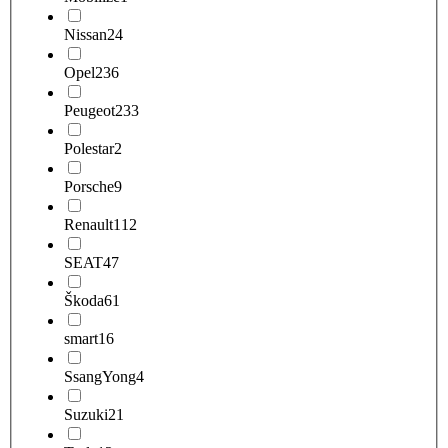
Nissan
24
Opel
236
Peugeot
233
Polestar
2
Porsche
9
Renault
112
SEAT
47
Škoda
61
smart
16
SsangYong
4
Suzuki
21