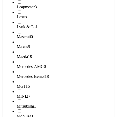
Leapmotor
3
Lexus
1
Lynk & Co
1
Maserati
0
Maxus
9
Mazda
19
Mercedes-AMG
0
Mercedes-Benz
318
MG
116
MINI
27
Mitsubishi
1
Mobilize
1