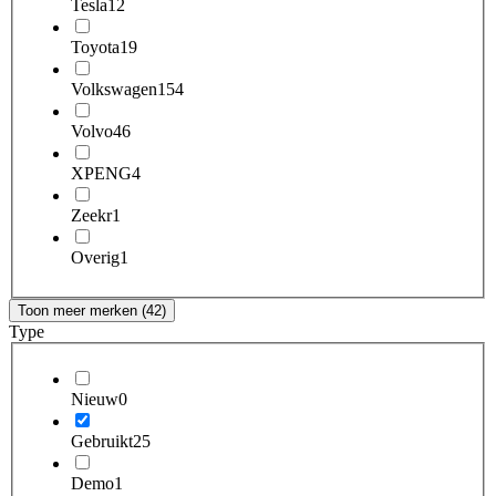
Tesla
12
Toyota
19
Volkswagen
154
Volvo
46
XPENG
4
Zeekr
1
Overig
1
Toon meer merken (42)
Type
Nieuw
0
Gebruikt
25
Demo
1