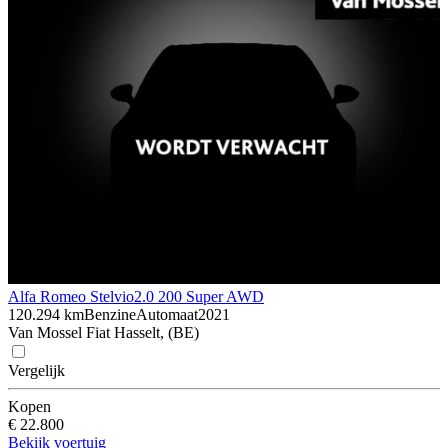
Alfa Romeo Stelvio
2.0 200 Super AWD
120.294 km
Benzine
Automaat
2021
Van Mossel Fiat Hasselt, (BE)
Vergelijk
Kopen
€ 22.800
Bekijk voertuig