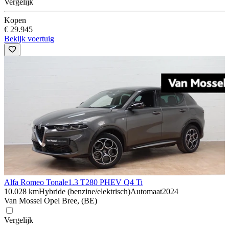
Vergelijk
Kopen
€ 29.945
Bekijk voertuig
Alfa Romeo Tonale
1.3 T280 PHEV Q4 Ti
10.028 km
Hybride (benzine/elektrisch)
Automaat
2024
Van Mossel Opel Bree, (BE)
Vergelijk