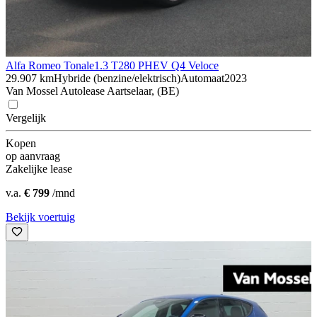
Alfa Romeo Tonale
1.3 T280 PHEV Q4 Veloce
29.907 km
Hybride (benzine/elektrisch)
Automaat
2023
Van Mossel Autolease Aartselaar, (BE)
Vergelijk
Kopen
op aanvraag
Zakelijke lease
v.a.
€ 799
/mnd
Bekijk voertuig