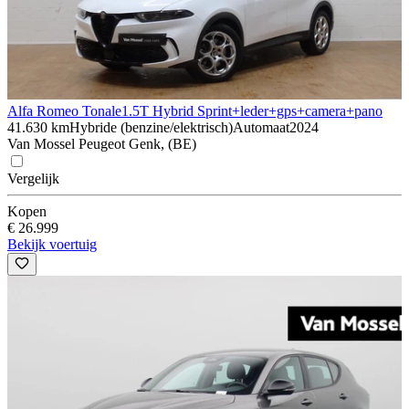
Alfa Romeo Tonale
1.5T Hybrid Sprint+leder+gps+camera+pano
41.630 km
Hybride (benzine/elektrisch)
Automaat
2024
Van Mossel Peugeot Genk, (BE)
Vergelijk
Kopen
€ 26.999
Bekijk voertuig