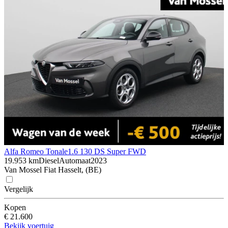
Alfa Romeo Tonale
1.6 130 DS Super FWD
19.953 km
Diesel
Automaat
2023
Van Mossel Fiat Hasselt, (BE)
Vergelijk
Kopen
€ 21.600
Bekijk voertuig