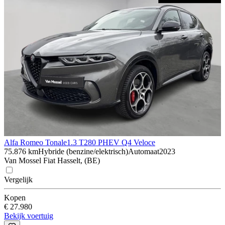
Alfa Romeo Tonale
1.3 T280 PHEV Q4 Veloce
75.876 km
Hybride (benzine/elektrisch)
Automaat
2023
Van Mossel Fiat Hasselt, (BE)
Vergelijk
Kopen
€ 27.980
Bekijk voertuig