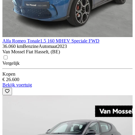
Alfa Romeo Tonale
1.5 160 MHEV Speciale FWD
36.060 km
Benzine
Automaat
2023
Van Mossel Fiat Hasselt, (BE)
Vergelijk
Kopen
€ 26.600
Bekijk voertuig