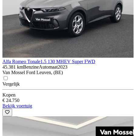
Alfa Romeo Tonale
1.5 130 MHEV Super FWD
45.381 km
Benzine
Automaat
2023
Van Mossel Ford Leuven, (BE)
Vergelijk
Kopen
€ 24.750
Bekijk voertuig