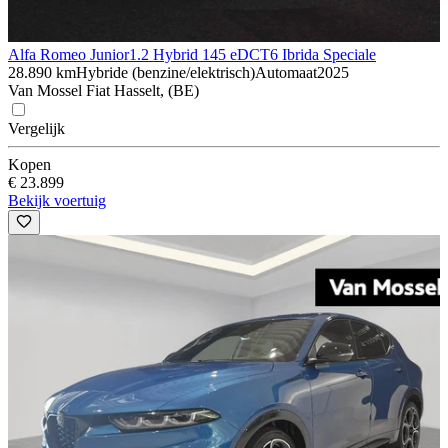
Alfa Romeo Junior
1.2 Hybrid 145 eDCT6 Ibrida Speciale
28.890 km
Hybride (benzine/elektrisch)
Automaat
2025
Van Mossel Fiat Hasselt, (BE)
Vergelijk
Kopen
€ 23.899
Bekijk voertuig