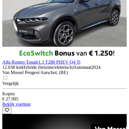
Alfa Romeo Tonale
1.3 T280 PHEV Q4 Ti
12.038 km
Hybride (benzine/elektrisch)
Automaat
2024
Van Mossel Peugeot Aarschot, (BE)
Vergelijk
Kopen
€ 27.995
Bekijk voertuig