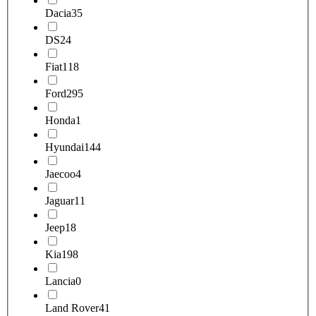
Dacia
35
DS
24
Fiat
118
Ford
295
Honda
1
Hyundai
144
Jaecoo
4
Jaguar
11
Jeep
18
Kia
198
Lancia
0
Land Rover
41