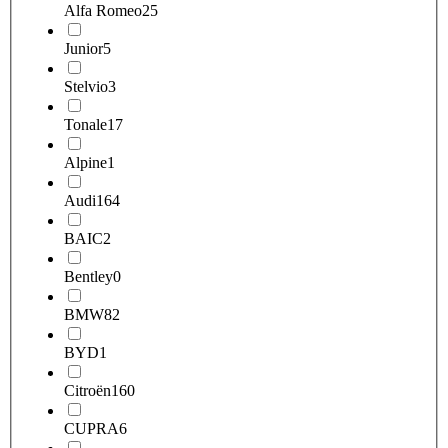
Alfa Romeo
25
Junior
5
Stelvio
3
Tonale
17
Alpine
1
Audi
164
BAIC
2
Bentley
0
BMW
82
BYD
1
Citroën
160
CUPRA
6