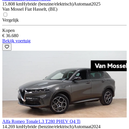
15.808 km
Hybride (benzine/elektrisch)
Automaat
2025
Van Mossel Fiat Hasselt, (BE)
Vergelijk
Kopen
€ 36.680
Bekijk voertuig
Alfa Romeo Tonale
1.3 T280 PHEV Q4 Ti
14.269 km
Hybride (benzine/elektrisch)
Automaat
2024