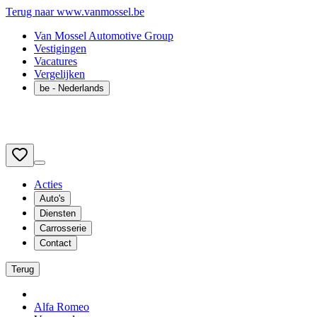
Terug naar www.vanmossel.be
Van Mossel Automotive Group
Vestigingen
Vacatures
Vergelijken
be
- Nederlands
Acties
Auto's
Diensten
Carrosserie
Contact
Terug
Alfa Romeo